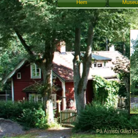
Hem
Muse
Dockmo
På Älmsta Gård i Sörmland