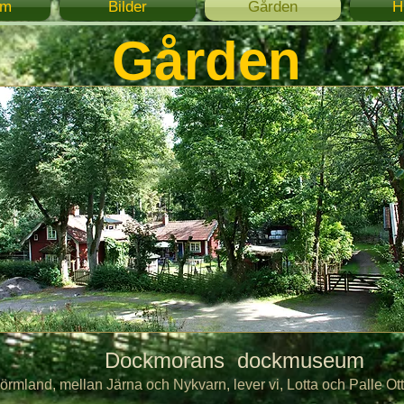
um
Bilder
Gården
H
Gården
rans dockmuseum
, mellan Järna och Nykvarn, lever vi, Lotta och Palle Otto