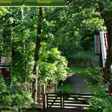
istoria
Kontakt
sson, sedan över 50år.