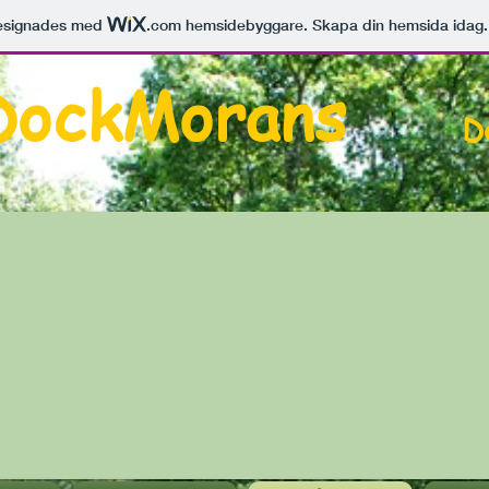
esignades med
.com
hemsidebyggare. Skapa din hemsida idag.
DockMorans
D