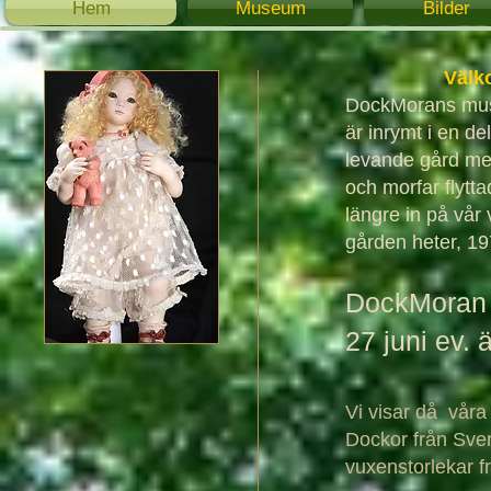
Hem
Museum
Bilder
​ Välkomm
​ DockMorans m
är inrymt i en de
levande gård me
och morfar flytta
längre in på vår
gården heter, 19
DockMoran h
27 juni ev. 
Vi visar då våra
Dockor från Sveri
vuxenstorlekar 