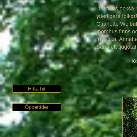
Det finns också mö
ytterligare folkd
Charlotte Weibull
Inomhus finns o
från bl.a. Annet
Samt ett tjugota
Kontakt 
Hitta hit
Öppettider